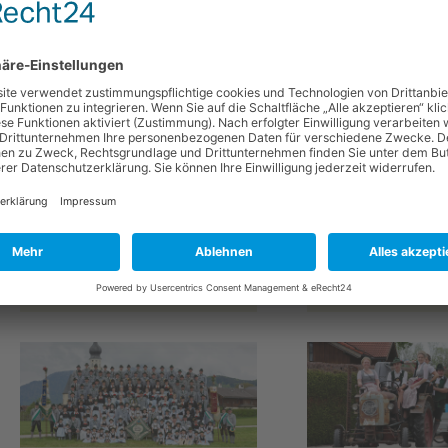
Unser Verein: GTEV D´Sc
Feldkirchen