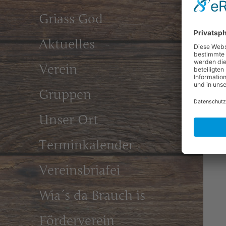
Griass God
Aktuelles
Verein
Gruppen
Unser Ort
Terminkalender
Vereinsbriafei
Wia´s da Brauch is
Förderverein