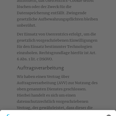
auffordern, das Usercentrics-Cookie selbst
löschen oder der Zweck für die
Datenspeicherung entfällt. Zwingende
gesetzliche Aufbewahrungspflichten bleiben
unberührt.
Der Einsatz von Usercentrics erfolgt, um die
gesetzlich vorgeschriebenen Einwilligungen
für den Einsatz bestimmter Technologien
einzuholen. Rechtsgrundlage hierfür ist Art.
6 Abs. 1 lit. c DSGVO.
Auftragsverarbeitung
Wir haben einen Vertrag über
Auftragsverarbeitung (AVV) zur Nutzung des
oben genannten Dienstes geschlossen.
Hierbei handelt es sich um einen
datenschutzrechtlich vorgeschriebenen
Vertrag, der gewährleistet, dass dieser die
personenbezogenen Daten unserer