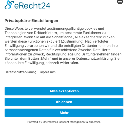
Websitebesucher nur nach unseren
Weisungen und unter Einhaltung der DSGVO
verarbeitet.
Server-Log-Dateien
Der Provider der Seiten erhebt und speichert
automatisch Informationen in so genannten
Server-Log-Dateien, die Ihr Browser
automatisch an uns übermittelt. Dies sind:
Browsertyp und Browserversion
verwendetes Betriebssystem
Referrer URL
Hostname des zugreifenden Rechners
Uhrzeit der Serveranfrage
IP-Adresse
Eine Zusammenführung dieser Daten mit
anderen Datenquellen wird nicht