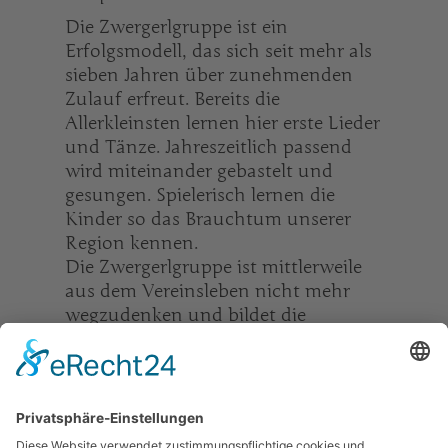
Die Zwergerlgruppe ist ein
Erfolgsmodell, das sich seit mehr als
sieben Jahren über zunehmenden
Zulauf erfreut. Bereits die
Allerkleinsten lernen hier erste Lieder
und Tänze. Jahreszeitlich passend
wird miteinander gebastelt und
gesungen. Spielerisch lernen die
Kinder so das Brauchtum unserer
Region kennen.
Die Zwergerlgruppe ist mittlerweile
aus dem Vereinsleben nicht mehr
wegzudenken und bildet die
Grundlage der Kinder- und
Jugendarbeit.
Die Vorstandschaft dankt Kathi
Galler im Namen des ganzen Vereins
für ihre langjährigen Verdienste und