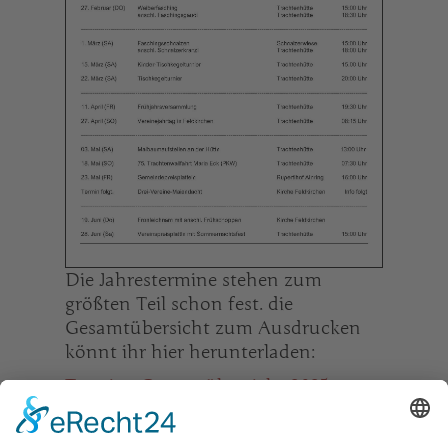
Die Jahrestermine stehen zum
größten Teil schon fest. die
Gesamtübersicht zum Ausdrucken
könnt ihr hier herunterladen:
Termine Gesamtübersicht 2025
In unserem Online-