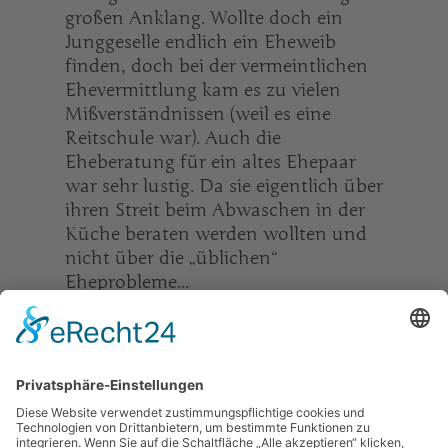
großen Anklang. Wollte doch ein
Junggeselle endlich ein Eheweib
finden, doch bei der vermeintlichen
Ehevermittlung kam es zu vielen
Mißverständnissen (weil es eine
Reitschule war). Auch die
Eheberatung für ein altes Ehepaar
war sehr lustig. Da sie eigentlich über
ihren Streit beim Abwaschen in der
Küche beraten werden wollten und
nicht über die „üblichen“
Eheprobleme...
Üppige Spenden von Kuchen,
Krapfen, Muffins füllten die
Kuchentafel. Im Anschluss gab es
reichlich Pizzaschnitten, Lachsrollen,
Salate und sonstige Köstlichkeiten.
Danke an die vielen fleißigen