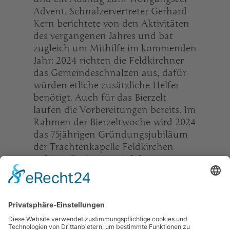
Advent. Schnalzervertreter Gerhard
Kern berichtete von den Aktivitäten
des vergangenen Jahres und bat
zugleich um Mithilfe im kommenden
Jahr: 2024 richten die Feldkirchner
das Gemeindeschnalzen aus, dafür
würden etliche zusätzliche Helfer
benötigt. Auch für das Bierzelt
laufen die Vorbereitungen bereits. Im
Rahmen der Bierzeltwoche wird 2024
das 75jährigen Gründungsjubiläum
der Trachtenkapelle Feldkirchen
gefeiert. Beginnen wird das
Jubiläumsjahr mit einem Konzert im
März 2024, das anstatt des
diesjährigen Cäcilienkonzerts
stattfinden wird.