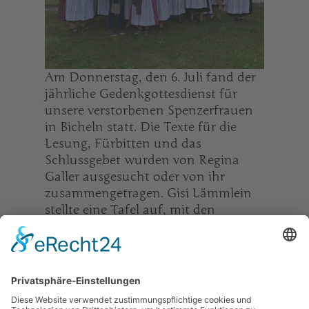
Am Donnerstag, den 6. Juli fand der
jährliche Gedenkgottesdienst für
unsere verstorbenen Spenzerfrauen
in Bicheln statt. Die Texte für die
Lesung, Fürbitten und das
Schlussgebet wurden von Regina
Galler ausgesucht oder von ihr
zusammengetragen. Gisi Lämmlein
stellte eine Tafel auf, mit den
Sterbebildern der Verstorbenen. Ein
herzliches "Vergelt's Gott" an die
beiden.
Nach dem Gottesdienst trafen sich
die meisten unserer Spenzerfrauen