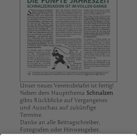
Unser neues Vereinsbriafei ist fertig!
Neben dem Hauptthema
Schnalzen
gibts Rückblicke auf Vergangenes
und Ausschau auf zukünfige
Termine.
Danke an alle Beitragschreiber,
Fotografen oder Hinweisgeber.