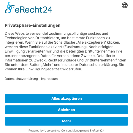
Zum Herunterladen der pdf-Datei
einfach auf das Bild klicken. (ca. 4
MB)
Tags:
Vereinsbriafei
Andere Seiten
Datenschutzerklärung
Impressum
Cookie-Einstellungen
GTEV D´Schneebergler Feldkirchen e.V., 1. Vorstand Johannes
Lechner, Am Hammerbach 27, 83404 Ainring - OT Feldkirchen,
Tel. +49 (0)157 58846035, E-Mail: