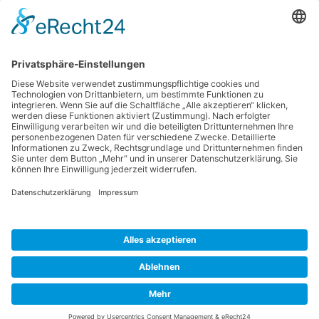
auf das Bild klicken (ca. 4 MB).
Wir wünschen Euch viel Vergnügen
beim Lesen!
Tags:
Vereinsbriafei
Andere Seiten
Datenschutzerklärung
Impressum
Cookie-Einstellungen
GTEV D´Schneebergler Feldkirchen e.V., 1. Vorstand Johannes
Lechner, Am Hammerbach 27, 83404 Ainring - OT Feldkirchen,
Tel. +49 (0)157 58846035, E-Mail: